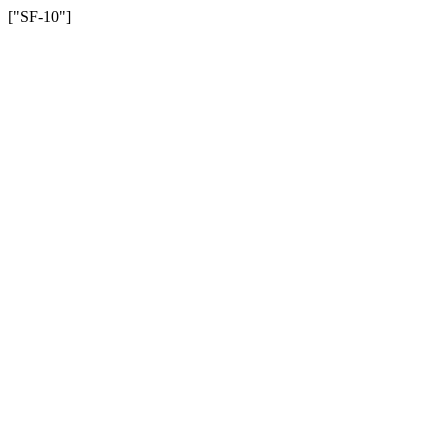
["SF-10"]