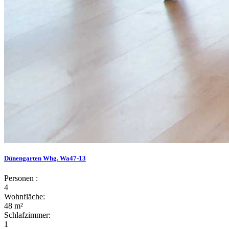
Dünengarten Whg. Wa47-13
Personen :
4
Wohnfläche:
48 m²
Schlafzimmer:
1