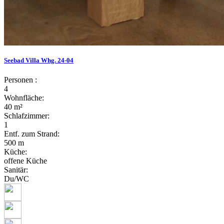
Seebad Villa Whg. 24-04
Personen :
4
Wohnfläche:
40 m²
Schlafzimmer:
1
Entf. zum Strand:
500 m
Küche:
offene Küche
Sanitär:
Du/WC