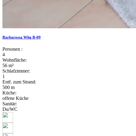
Barbarossa Whg B-09
Personen :
4
Wohnfläche:
56 m²
Schlafzimmer:
1
Entf. zum Strand:
500 m
Küche:
offene Küche
Sanitär:
Du/WC