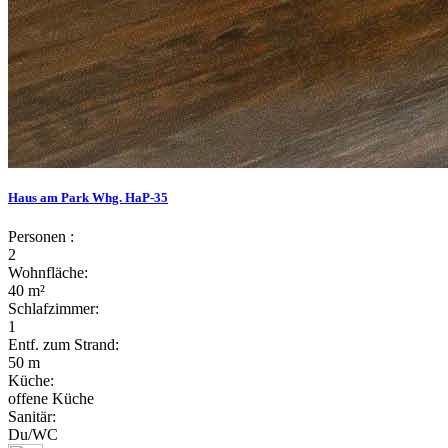
Haus am Park Whg. HaP-35
Personen :
2
Wohnfläche:
40 m²
Schlafzimmer:
1
Entf. zum Strand:
50 m
Küche:
offene Küche
Sanitär:
Du/WC