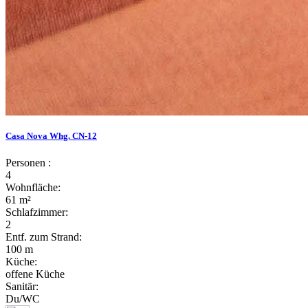
Casa Nova Whg. CN-12
Personen :
4
Wohnfläche:
61 m²
Schlafzimmer:
2
Entf. zum Strand:
100 m
Küche:
offene Küche
Sanitär:
Du/WC