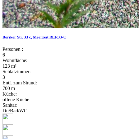
Reriker Str. 33 c, Meerzeit RER33-C
Personen :
6
Wohnfläche:
123 m²
Schlafzimmer:
3
Entf. zum Strand:
700 m
Küche:
offene Küche
Sanitär:
Du/Bad/WC